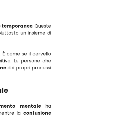
ve temporanee
. Queste
iuttosto un insieme di
 È come se il cervello
tivo. Le persone che
one
dai propri processi
ale
mento mentale
ha
 mentre la
confusione