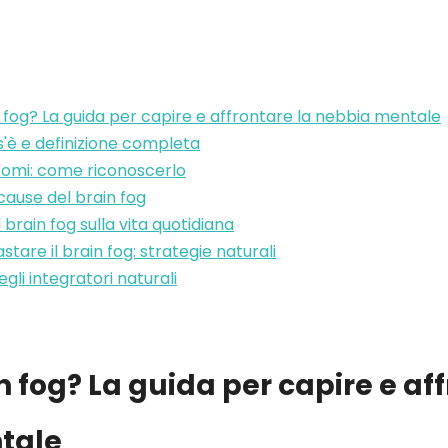
n fog? La guida per capire e affrontare la nebbia mentale
s'è e definizione completa
ntomi: come riconoscerlo
 cause del brain fog
 brain fog sulla vita quotidiana
are il brain fog: strategie naturali
egli integratori naturali
in fog? La guida per capire e af
tale