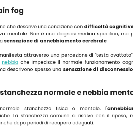
ain fog
ne che descrive una condizione con
difficoltà cogniti
zza mentale. Non è una diagnosi medica specifica, ma p
na
sensazione di
annebbiamento cerebrale
.
manifesta attraverso una percezione di "testa ovattata".
a
nebbia
che impedisce il normale funzionamento cogni
ema descrivono spesso una
sensazione di disconnessi
a stanchezza normale e nebbia ment
normale stanchezza fisica o mentale, l'
annebbia
fiche. La stanchezza comune si risolve con il riposo,
nche dopo periodi di recupero adeguati.