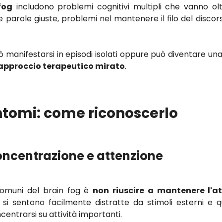
fog
includono problemi cognitivi multipli che vanno olt
 le parole giuste, problemi nel mantenere il filo del disco
manifestarsi in episodi isolati oppure può diventare una
approccio terapeutico mirato
.
intomi: come riconoscerlo
concentrazione e attenzione
comuni del brain fog è
non riuscire a mantenere l'a
 si sentono facilmente distratte da stimoli esterni e
entrarsi su attività importanti.