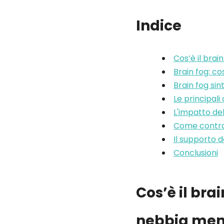
Indice
Cos’è il brai
Brain fog: co
Brain fog si
Le principali
L'impatto del
Come contrast
Il supporto d
Conclusioni
Cos’è il bra
nebbia men