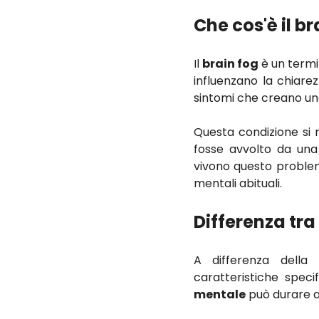
Che cos'è il br
Il
brain fog
è un termi
influenzano la chiare
sintomi che creano u
Questa condizione si 
fosse avvolto da un
vivono questo probl
mentali abituali.
Differenza tr
A differenza della 
caratteristiche speci
mentale
può durare a