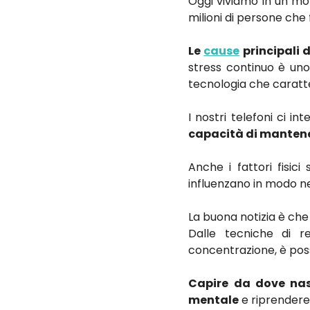
Oggi viviamo in un mon
milioni di persone ch
Le
cause
principali 
stress continuo è uno
tecnologia che caratte
I nostri telefoni ci i
capacità di mantener
Anche i fattori fisi
influenzano in modo ne
La buona notizia è ch
Dalle tecniche di r
concentrazione, è poss
Capire
da dove nas
mentale
e riprendere 