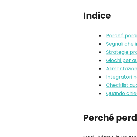
Indice
Perché perd
Segnali che i
Strategie pr
Giochi per 
Alimentazione 
Integratori 
Checklist qu
Quando chied
Perché perd