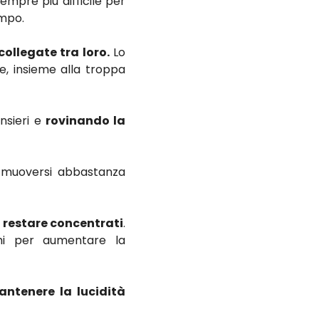
empre più difficile per
empo.
ollegate tra loro.
Lo
e, insieme alla troppa
ensieri e
rovinando la
n muoversi abbastanza
i restare concentrati
.
chi per aumentare la
ntenere la lucidità