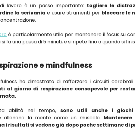
 di lavoro è un passo importante:
togliere le distr
rdine la scrivania
e usare strumenti per
bloccare le n
concentrazione.
oro
è particolarmente utile per mantenere il focus su compi
i si fa una pausa di 5 minuti, e si ripete fino a quando si finis
espirazione e mindfulness
fulness ha dimostrato di rafforzare i circuiti cerebrali
i al giorno di respirazione consapevole per resta
ornata.
sta abilità nel tempo,
sono utili anche i gioch
e allenano la mente come un muscolo.
Mantenere 
a i risultati si vedono già dopo poche settimane di p