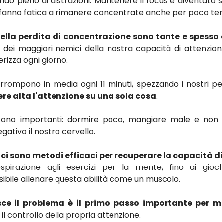
do pieno di distrazioni. Mantenere il focus è diventato s
e fanno fatica a rimanere concentrate anche per poco t
della perdita di concentrazione sono tante e spesso c
 dei maggiori nemici della nostra capacità di attenzion
rizza ogni giorno.
nterrompono in media ogni 11 minuti, spezzando i nostri p
e alta l'attenzione su una sola cosa
.
ci sono importanti: dormire poco, mangiare male e no
gativo il nostro cervello.
e
ci sono metodi efficaci per recuperare la capacità d
espirazione agli esercizi per la mente, fino ai gio
ibile allenare questa abilità come un muscolo.
ce il problema è il primo passo importante per ma
il controllo della propria attenzione.