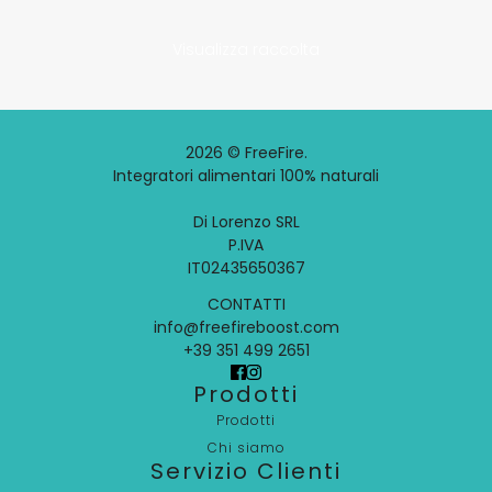
Visualizza raccolta
2026 © FreeFire.
Integratori alimentari 100% naturali
Di Lorenzo SRL
P.IVA
IT02435650367
CONTATTI
info@freefireboost.com
+39 351 499 2651
Prodotti
Prodotti
Chi siamo
Servizio Clienti