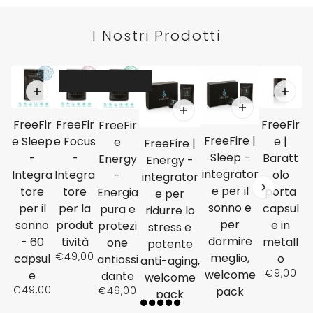
I Nostri Prodotti
a carousel
Esaurito
Esaurito
FreeFir
FreeFir
FreeFir
FreeFir
FreeFire |
e Sleep
e Focus
e |
e
FreeFire |
Sleep -
-
-
Baratt
Energy
Energy -
integrator
Integra
Integra
olo
-
integrator
e per il
tore
tore
porta
Energia
e per
sonno e
per il
per la
capsul
pura e
ridurre lo
per
sonno
produt
e in
protezi
stress e
dormire
- 60
tività
metall
one
potente
€49,00
meglio,
capsul
o
antiossi
anti-aging,
€9,00
welcome
e
dante
welcome
€49,00
€49,00
pack
pack
€59,00
€59,00