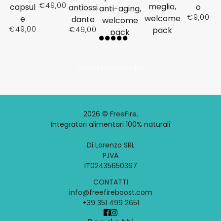
€49,00
meglio,
capsul
o
antiossi
anti-aging,
€9,00
welcome
e
dante
welcome
€49,00
€49,00
pack
pack
€59,00
€59,00
Visualizza raccolta
2026 © FreeFire.
Integratori alimentari 100% naturali
Di Lorenzo SRL
P.IVA
IT02435650367
CONTATTI
info@freefireboost.com
+39 351 499 2651