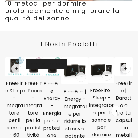
10 metodi per dormire
profondamente e migliorare la
qualità del sonno
I Nostri Prodotti
a carousel
Esaurito
Esaurito
FreeFir
FreeFir
FreeFir
FreeFir
FreeFire |
e Sleep
e Focus
e |
e
FreeFire |
Sleep -
-
-
Baratt
Energy
Energy -
integrator
Integra
Integra
olo
-
integrator
e per il
tore
tore
porta
Energia
e per
sonno e
per il
per la
capsul
pura e
ridurre lo
per
sonno
produt
e in
protezi
stress e
dormire
- 60
tività
metall
one
potente