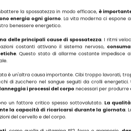
attere la spossatezza in modo efficace,
è importante
ono energia ogni giorno
. La vita moderna ci espone a m
stro benessere energetico.
na delle principali cause di spossatezza
. I ritmi velo
azioni costanti attivano il sistema nervoso,
consuma
getiche
. Questo stato di allarme costante impedisce a
ale.
ata è un'altra causa importante. Cibi troppo lavorati, tr
cchi di zucchero nel sangue seguiti da crolli energetici.
 danneggia i processi del corpo
necessari per produrre e
sono un fattore critico spesso sottovalutato.
La qualità
te la capacità di ricaricarsi durante la giornata
. 
ioni del cervello e del corpo.
nti
, come quella di vitamina B12, ferro e magnesio,
dan