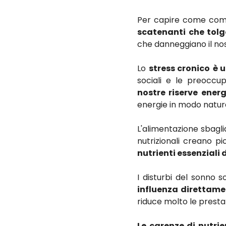
Per capire come comb
scatenanti
che tolg
che danneggiano il no
Lo
stress cronico
è u
sociali e le preoccup
nostre riserve ener
energie in modo natur
L'alimentazione sbagli
nutrizionali creano pi
nutrienti essenziali
I disturbi del sonno 
influenza direttamen
riduce molto le prestaz
Le carenze di nutrie