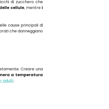
icchi di zucchero che
elle cellule
, mentre
i
lle cause principali di
vorati che danneggiano
pletamente. Creare una
camera a temperatura
r adulti
.