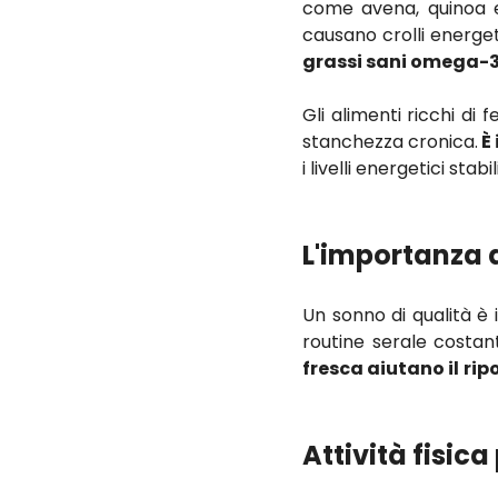
come avena, quinoa e
causano crolli energeti
grassi sani omega-3 
Gli alimenti ricchi di
stanchezza cronica.
È 
i livelli energetici stabili
L'importanza d
Un sonno di qualità è
routine serale costan
fresca aiutano il
rip
Attività fisica