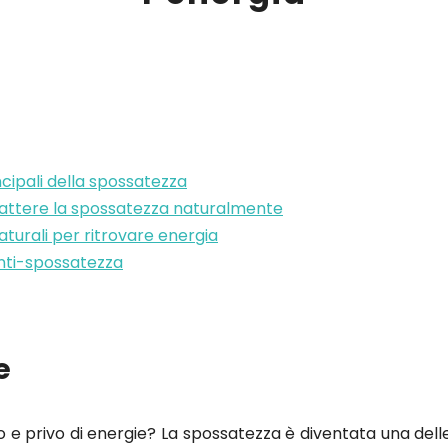
ncipali della spossatezza
tere la spossatezza naturalmente
aturali per ritrovare energia
 anti-spossatezza
e
 e privo di energie? La spossatezza è diventata una dell