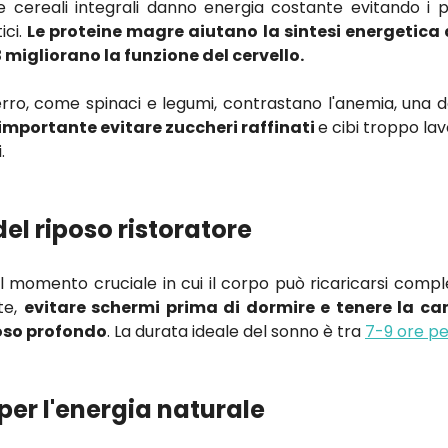
 cereali integrali danno energia costante evitando i p
ci.
Le proteine magre aiutano la sintesi energetica d
migliorano la funzione del cervello.
 ferro, come spinaci e legumi, contrastano l'anemia, una de
importante evitare zuccheri raffinati
e cibi troppo la
.
el riposo ristoratore
 il momento cruciale in cui il corpo può ricaricarsi com
te,
evitare schermi prima di dormire e tenere la 
oso profondo
. La durata ideale del sonno è tra
7-9 ore pe
 per l'energia naturale